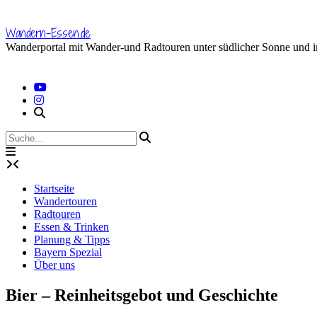
Skip
to
Wandern-Essen.de
content
Wanderportal mit Wander-und Radtouren unter südlicher Sonne und 
Startseite
Wandertouren
Radtouren
Essen & Trinken
Planung & Tipps
Bayern Spezial
Über uns
Bier – Reinheitsgebot und Geschichte