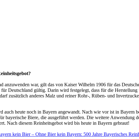
einheitsgebot?
and anzuwenden war, gilt das von Kaiser Wilhelm 1906 für das Deutsche
 für Deutschland gültig. Darin wird festgelegt, dass für die Herstellu
arf zusätzlich anderes Malz und reiner Rohr-, Rüben- und Invertzucke
ird auch heute noch in Bayern angewandt. Nach wie vor ist in Bayern b
h für bayerische Biere, die ausgeführt werden. Die weitere Anwendung d
ert. Nach diesem Reinheitsgebot wird bis heute in Bayern gebraut!
yern kein Bier – Ohne Bier kein Bayern: 500 Jahre Bayerisches Reinh