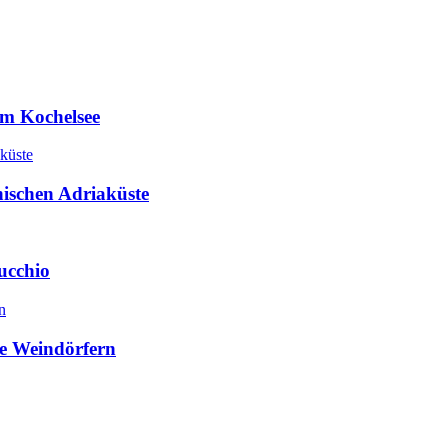
m Kochelsee
nischen Adriaküste
ucchio
e Weindörfern