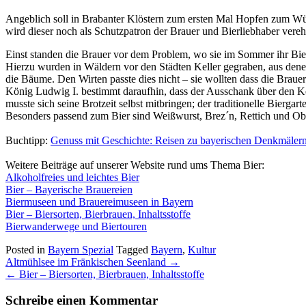
Angeblich soll in Brabanter Klöstern zum ersten Mal Hopfen zum Wür
wird dieser noch als Schutzpatron der Brauer und Bierliebhaber vereh
Einst standen die Brauer vor dem Problem, wo sie im Sommer ihr Bie
Hierzu wurden in Wäldern vor den Städten Keller gegraben, aus denen
die Bäume. Den Wirten passte dies nicht – sie wollten dass die Brauer 
König Ludwig I. bestimmt daraufhin, dass der Ausschank über den Kell
musste sich seine Brotzeit selbst mitbringen; der traditionelle Biergar
Besonders passend zum Bier sind Weißwurst, Brez´n, Rettich und Ob
Buchtipp:
Genuss mit Geschichte: Reisen zu bayerischen Denkmälern
Weitere Beiträge auf unserer Website rund ums Thema Bier:
Alkoholfreies und leichtes Bier
Bier – Bayerische Brauereien
Biermuseen und Brauereimuseen in Bayern
Bier – Biersorten, Bierbrauen, Inhaltsstoffe
Bierwanderwege und Biertouren
Posted in
Bayern Spezial
Tagged
Bayern
,
Kultur
Post
Altmühlsee im Fränkischen Seenland
→
navigation
←
Bier – Biersorten, Bierbrauen, Inhaltsstoffe
Schreibe einen Kommentar