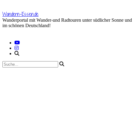
Skip
to
Wandern-Essen.de
content
Wanderportal mit Wander-und Radtouren unter südlicher Sonne und
im schönen Deutschland!