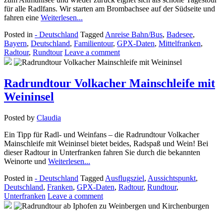
für alle Radlfans. Wir starten am Brombachsee auf der Südseite und
fahren eine
Weiterlesen...
Posted in
- Deutschland
Tagged
Anreise Bahn/Bus
,
Badesee
,
Bayern
,
Deutschland
,
Familientour
,
GPX-Daten
,
Mittelfranken
,
Radtour
,
Rundtour
Leave a comment
Radrundtour Volkacher Mainschleife mit
Weininsel
Posted by
Claudia
Ein Tipp für Radl- und Weinfans – die Radrundtour Volkacher
Mainschleife mit Weininsel bietet beides, Radspaß und Wein! Bei
dieser Radtour in Unterfranken fahren Sie durch die bekannten
Weinorte und
Weiterlesen...
Posted in
- Deutschland
Tagged
Ausflugsziel
,
Aussichtspunkt
,
Deutschland
,
Franken
,
GPX-Daten
,
Radtour
,
Rundtour
,
Unterfranken
Leave a comment