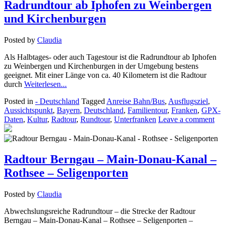
Radrundtour ab Iphofen zu Weinbergen
und Kirchenburgen
Posted by
Claudia
Als Halbtages- oder auch Tagestour ist die Radrundtour ab Iphofen
zu Weinbergen und Kirchenburgen in der Umgebung bestens
geeignet. Mit einer Länge von ca. 40 Kilometern ist die Radtour
durch
Weiterlesen...
Posted in
- Deutschland
Tagged
Anreise Bahn/Bus
,
Ausflugsziel
,
Aussichtspunkt
,
Bayern
,
Deutschland
,
Familientour
,
Franken
,
GPX-
Daten
,
Kultur
,
Radtour
,
Rundtour
,
Unterfranken
Leave a comment
Radtour Berngau – Main-Donau-Kanal –
Rothsee – Seligenporten
Posted by
Claudia
Abwechslungsreiche Radrundtour – die Strecke der Radtour
Berngau – Main-Donau-Kanal – Rothsee – Seligenporten –