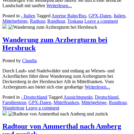
Weinbergen von Montepulciano fahren Sie durch eine liebliche
Landschaft mit sanften
Weiterlesen...
Posted in
- Italien
Tagged
Anreise Bahn/Bus
,
GPX-Daten
,
Italien
,
Mittelgebirge
,
Radtour
,
Rundtour
,
Toskana
Leave a comment
Wanderung zum Arzbergturm bei
Hersbruck
Posted by
Claudia
Durch Laub- und Nadelwälder und entlang an Wiesen- und
Ackerflächen führt diese Wanderung zum Arzbergturm bei
Deckersberg in der Hersbrucker Alb in Mittelfranken. Vom
Arzbergturm aus bietet sich eine großartige
Weiterlesen...
Posted in
- Deutschland
Tagged
Aussichtspunkt
,
Deutschland
,
Familientour
,
GPX-Daten
,
Mittelfranken
,
Mittelgebirge
,
Rundtour
,
Wandertour
Leave a comment
Radtour von Ammerthal nach Amberg