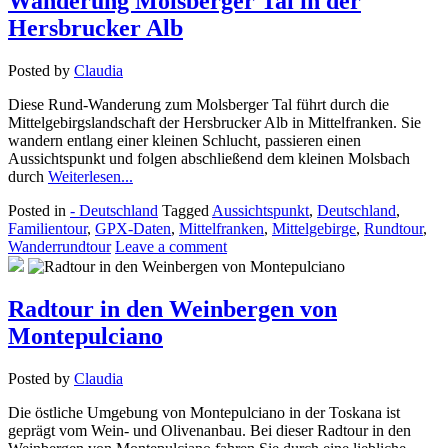
Wanderung Molsberger Tal in der
Hersbrucker Alb
Posted by
Claudia
Diese Rund-Wanderung zum Molsberger Tal führt durch die
Mittelgebirgslandschaft der Hersbrucker Alb in Mittelfranken. Sie
wandern entlang einer kleinen Schlucht, passieren einen
Aussichtspunkt und folgen abschließend dem kleinen Molsbach
durch
Weiterlesen...
Posted in
- Deutschland
Tagged
Aussichtspunkt
,
Deutschland
,
Familientour
,
GPX-Daten
,
Mittelfranken
,
Mittelgebirge
,
Rundtour
,
Wanderrundtour
Leave a comment
Radtour in den Weinbergen von
Montepulciano
Posted by
Claudia
Die östliche Umgebung von Montepulciano in der Toskana ist
geprägt vom Wein- und Olivenanbau. Bei dieser Radtour in den