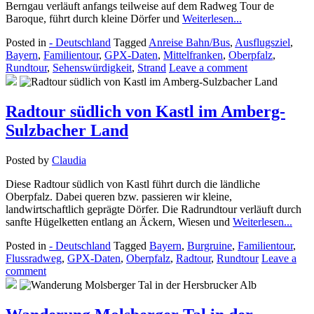
Berngau verläuft anfangs teilweise auf dem Radweg Tour de
Baroque, führt durch kleine Dörfer und
Weiterlesen...
Posted in
- Deutschland
Tagged
Anreise Bahn/Bus
,
Ausflugsziel
,
Bayern
,
Familientour
,
GPX-Daten
,
Mittelfranken
,
Oberpfalz
,
Rundtour
,
Sehenswürdigkeit
,
Strand
Leave a comment
Radtour südlich von Kastl im Amberg-
Sulzbacher Land
Posted by
Claudia
Diese Radtour südlich von Kastl führt durch die ländliche
Oberpfalz. Dabei queren bzw. passieren wir kleine,
landwirtschaftlich geprägte Dörfer. Die Radrundtour verläuft durch
sanfte Hügelketten entlang an Äckern, Wiesen und
Weiterlesen...
Posted in
- Deutschland
Tagged
Bayern
,
Burgruine
,
Familientour
,
Flussradweg
,
GPX-Daten
,
Oberpfalz
,
Radtour
,
Rundtour
Leave a
comment