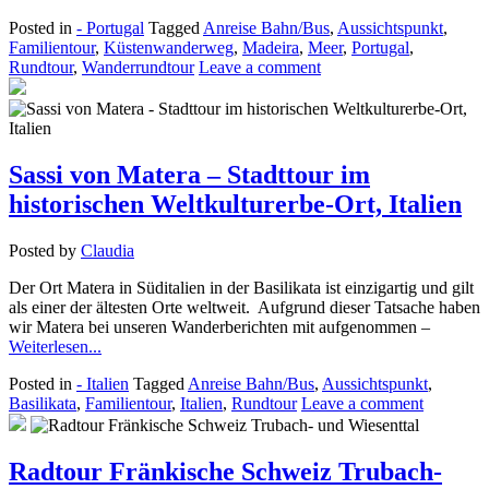
Posted in
- Portugal
Tagged
Anreise Bahn/Bus
,
Aussichtspunkt
,
Familientour
,
Küstenwanderweg
,
Madeira
,
Meer
,
Portugal
,
Rundtour
,
Wanderrundtour
Leave a comment
Sassi von Matera – Stadttour im
historischen Weltkulturerbe-Ort, Italien
Posted by
Claudia
Der Ort Matera in Süditalien in der Basilikata ist einzigartig und gilt
als einer der ältesten Orte weltweit. Aufgrund dieser Tatsache haben
wir Matera bei unseren Wanderberichten mit aufgenommen –
Weiterlesen...
Posted in
- Italien
Tagged
Anreise Bahn/Bus
,
Aussichtspunkt
,
Basilikata
,
Familientour
,
Italien
,
Rundtour
Leave a comment
Radtour Fränkische Schweiz Trubach-