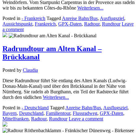
Weindörfern. Vom Startpunkt Carpentras in der Provence aus radeln
wir bis zu bekannten Côtes-du-Rhône
Weiterlesen...
Posted in
- Frankreich
Tagged
Anreise Bahn/Bus
,
Ausflugsziel
,
Aussichtspunkt
,
Frankreich
,
GPX-Daten
,
Radtour
,
Rundtour
Leave
a comment
Radrundtour am Alten Kanal –
Brückkanal
Posted by
Claudia
Diese Radrundtour führt Sie entlang des Alten Kanals (Ludwig-
Donau-Main-Kanal) und über den Brückkanal in der Nähe von
Nürnberg. Sie radeln ab Burgthann, ein Teil der Radstrecke führt
durch den südlichen
Weiterlesen...
Posted in
- Deutschland
Tagged
Anreise Bahn/Bus
,
Ausflugsziel
,
Bayern
,
Deutschland
,
Familientour
,
Flussradweg
,
GPX-Daten
,
Mittelfranken
,
Radtour
,
Rundtour
Leave a comment