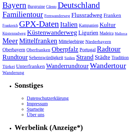
Deutschland
Bayern
Burgruine
Cilento
Familientour
Flussradweg
Franken
Fernwanderweg
GPX-Daten
Italien
Kultur
Kampanien
Frankreich
Küstenwanderweg
Ligurien
Madeira
Küstenradweg
Mallorca
Meer
Mittelfranken
Mittelgebirge
Niederbayern
Radtour
Oberpfalz
Oberbayern
Portugal
Oberfranken
Strand
Rundtour
Städte
Sehenswürdigkeit
Tradition
Sizilien
Wandertour
Wanderrundtour
Unterfranken
Türkei
Wanderung
Sonstiges
Datenschutzerklärung
Impressum
Startseite
Über uns
Werbelink (Anzeige*)