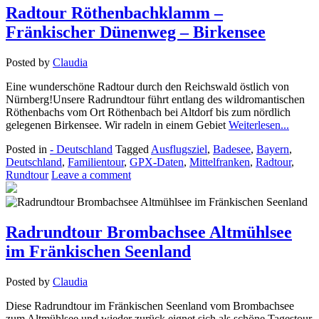
Radtour Röthenbachklamm –
Fränkischer Dünenweg – Birkensee
Posted by
Claudia
Eine wunderschöne Radtour durch den Reichswald östlich von
Nürnberg!Unsere Radrundtour führt entlang des wildromantischen
Röthenbachs vom Ort Röthenbach bei Altdorf bis zum nördlich
gelegenen Birkensee. Wir radeln in einem Gebiet
Weiterlesen...
Posted in
- Deutschland
Tagged
Ausflugsziel
,
Badesee
,
Bayern
,
Deutschland
,
Familientour
,
GPX-Daten
,
Mittelfranken
,
Radtour
,
Rundtour
Leave a comment
Radrundtour Brombachsee Altmühlsee
im Fränkischen Seenland
Posted by
Claudia
Diese Radrundtour im Fränkischen Seenland vom Brombachsee
zum Altmühlsee und wieder zurück eignet sich als schöne Tagestour