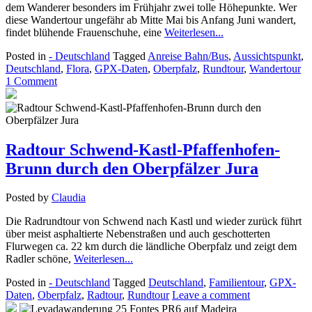
dem Wanderer besonders im Frühjahr zwei tolle Höhepunkte. Wer
diese Wandertour ungefähr ab Mitte Mai bis Anfang Juni wandert,
findet blühende Frauenschuhe, eine
Weiterlesen...
Posted in
- Deutschland
Tagged
Anreise Bahn/Bus
,
Aussichtspunkt
,
Deutschland
,
Flora
,
GPX-Daten
,
Oberpfalz
,
Rundtour
,
Wandertour
1 Comment
Radtour Schwend-Kastl-Pfaffenhofen-
Brunn durch den Oberpfälzer Jura
Posted by
Claudia
Die Radrundtour von Schwend nach Kastl und wieder zurück führt
über meist asphaltierte Nebenstraßen und auch geschotterten
Flurwegen ca. 22 km durch die ländliche Oberpfalz und zeigt dem
Radler schöne,
Weiterlesen...
Posted in
- Deutschland
Tagged
Deutschland
,
Familientour
,
GPX-
Daten
,
Oberpfalz
,
Radtour
,
Rundtour
Leave a comment