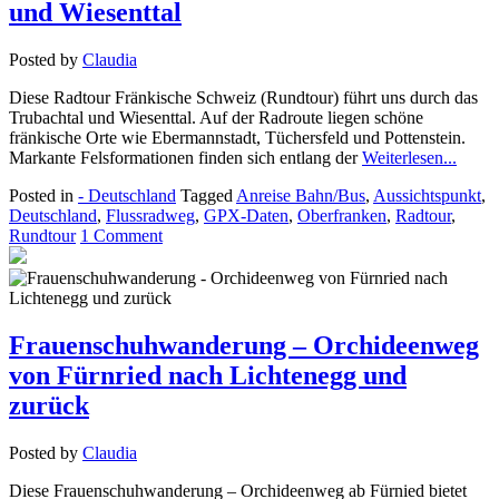
und Wiesenttal
Posted by
Claudia
Diese Radtour Fränkische Schweiz (Rundtour) führt uns durch das
Trubachtal und Wiesenttal. Auf der Radroute liegen schöne
fränkische Orte wie Ebermannstadt, Tüchersfeld und Pottenstein.
Markante Felsformationen finden sich entlang der
Weiterlesen...
Posted in
- Deutschland
Tagged
Anreise Bahn/Bus
,
Aussichtspunkt
,
Deutschland
,
Flussradweg
,
GPX-Daten
,
Oberfranken
,
Radtour
,
Rundtour
1 Comment
Frauenschuhwanderung – Orchideenweg
von Fürnried nach Lichtenegg und
zurück
Posted by
Claudia
Diese Frauenschuhwanderung – Orchideenweg ab Fürnied bietet