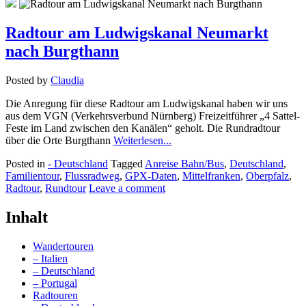
Radtour am Ludwigskanal Neumarkt
nach Burgthann
Posted by
Claudia
Die Anregung für diese Radtour am Ludwigskanal haben wir uns
aus dem VGN (Verkehrsverbund Nürnberg) Freizeitführer „4 Sattel-
Feste im Land zwischen den Kanälen“ geholt. Die Rundradtour
über die Orte Burgthann
Weiterlesen...
Posted in
- Deutschland
Tagged
Anreise Bahn/Bus
,
Deutschland
,
Familientour
,
Flussradweg
,
GPX-Daten
,
Mittelfranken
,
Oberpfalz
,
Radtour
,
Rundtour
Leave a comment
Inhalt
Wandertouren
– Italien
– Deutschland
– Portugal
Radtouren