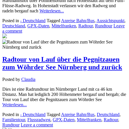
Hartmannshof über Pommelsbrunn nach Hohenstadt auf dem Fünf-
Flüsse-Radweg. In Hohenstadt verlassen wir den Radweg und
radeln bergauf nach
Weiterlesen...
Posted in
- Deutschland
Tagged
Anreise Bahn/Bus
,
Aussichtspunkt
,
Deutschland
,
GPX-Daten
,
Mittelfranken
,
Radtour
,
Rundtour
Leave
a comment
Radtour von Lauf über die Pegnitzauen
zum Wöhrder See Nürnberg und zurück
Posted by
Claudia
Dies ist eine Radrundtour im Nürnberger Land mit ca 46 km
Distanz. Man hat lediglich 200 Höhenmeter bergauf und bergab; die
Tour von Lauf über die Pegnitzauen zum Wöhrder See
Weiterlesen...
Posted in
- Deutschland
Tagged
Anreise Bahn/Bus
,
Deutschland
,
Familientour
,
Flussradweg
,
GPX-Daten
,
Mittelfranken
,
Radtour
,
Rundtour
Leave a comment