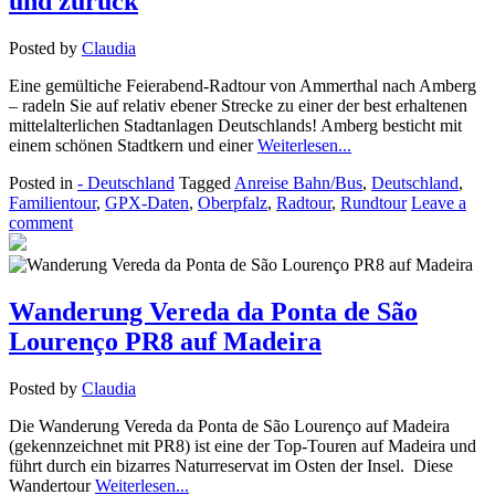
und zurück
Posted by
Claudia
Eine gemültiche Feierabend-Radtour von Ammerthal nach Amberg
– radeln Sie auf relativ ebener Strecke zu einer der best erhaltenen
mittelalterlichen Stadtanlagen Deutschlands! Amberg besticht mit
einem schönen Stadtkern und einer
Weiterlesen...
Posted in
- Deutschland
Tagged
Anreise Bahn/Bus
,
Deutschland
,
Familientour
,
GPX-Daten
,
Oberpfalz
,
Radtour
,
Rundtour
Leave a
comment
Wanderung Vereda da Ponta de São
Lourenço PR8 auf Madeira
Posted by
Claudia
Die Wanderung Vereda da Ponta de São Lourenço auf Madeira
(gekennzeichnet mit PR8) ist eine der Top-Touren auf Madeira und
führt durch ein bizarres Naturreservat im Osten der Insel. Diese
Wandertour
Weiterlesen...