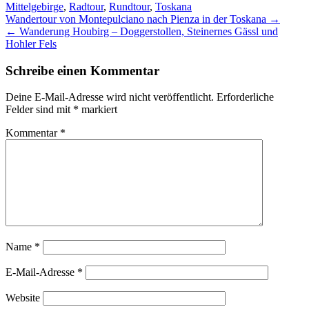
Mittelgebirge
,
Radtour
,
Rundtour
,
Toskana
Post
Wandertour von Montepulciano nach Pienza in der Toskana
→
navigation
←
Wanderung Houbirg – Doggerstollen, Steinernes Gässl und
Hohler Fels
Schreibe einen Kommentar
Deine E-Mail-Adresse wird nicht veröffentlicht.
Erforderliche
Felder sind mit
*
markiert
Kommentar
*
Name
*
E-Mail-Adresse
*
Website