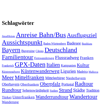
Schlagwörter
Anreise Bahn/Bus
Ausflugsziel
Amalfiküste
Aussichtspunkt
Badesee
Baden-Württemberg
Basilikata
Deutschland
Bayern
Burgruine
Cilento
Familientour
Flussradweg
Franken
Fernwanderweg
GPX-Daten
Italien
Kultur
Kampanien
Frankreich
Küstenwanderweg
Ligurien
Madeira
Küstenradweg
Mallorca
Meer
Mittelfranken
Mittelgebirge
Niederbayern
Radtour
Oberpfalz
Oberbayern
Portugal
Oberfranken
Strand
Rundtour
Städte
Sehenswürdigkeit
Tradition
Sizilien
Wandertour
Wanderrundtour
Unterfranken
Türkei
Wanderung