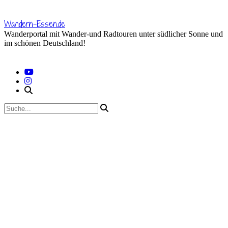
Skip
to
Wandern-Essen.de
content
Wanderportal mit Wander-und Radtouren unter südlicher Sonne und
im schönen Deutschland!