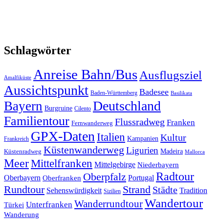
Schlagwörter
Anreise Bahn/Bus
Ausflugsziel
Amalfiküste
Aussichtspunkt
Badesee
Baden-Württemberg
Basilikata
Deutschland
Bayern
Burgruine
Cilento
Familientour
Flussradweg
Franken
Fernwanderweg
GPX-Daten
Italien
Kultur
Kampanien
Frankreich
Küstenwanderweg
Ligurien
Madeira
Küstenradweg
Mallorca
Meer
Mittelfranken
Mittelgebirge
Niederbayern
Radtour
Oberpfalz
Oberbayern
Portugal
Oberfranken
Strand
Rundtour
Städte
Sehenswürdigkeit
Tradition
Sizilien
Wandertour
Wanderrundtour
Unterfranken
Türkei
Wanderung