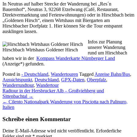
In Neutras auf halber Strecke der Wanderung bei „Res´n
Bauernhof“, Neutras 3, 92268 Etzelwang (Café, Restaurant,
Direktvermarktung und Ferienwohnungen) oder in Hirschbach beim
„Goldenen Hirsch“, einem Wirtshaus mit Biergarten am
Hirschbacher Dorfplatz 1. Hier können Sie die Tour entspannt
ausklingen lassen.
Infos zur Planung
unserer Wanderung
Hirschbach Wirtshaus Goldener Hirsch
rund um Hirschbach
haben wir in der
Kompass Wanderkarte Nürnberger Land
(Anzeige*) gefunden.
Posted in
- Deutschland
,
Wandertouren
Tagged
Anreise Bahn/Bus
,
Aussichtspunkt
,
Deutschland
,
GPX-Daten
,
Oberpfalz
,
Wanderrundtour
,
Wandertour
Post
Radtour in der Hersbrucker Alb – Großviehberg und
navigation
Sittenbachtal
→
←
Cilento Nationalpark Wanderung von Pisciotta nach Palinuro,
Italien
Schreibe einen Kommentar
Deine E-Mail-Adresse wird nicht veröffentlicht.
Erforderliche
Felder sind mit
*
markiert