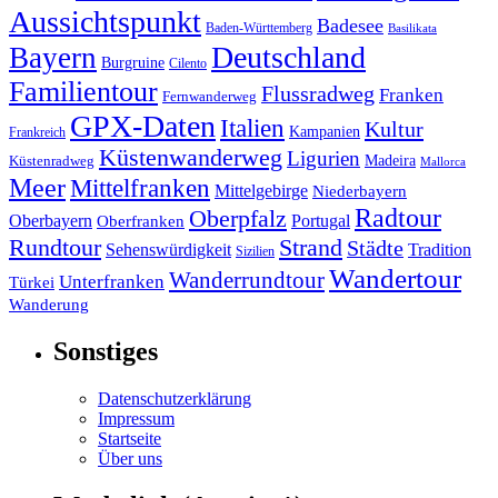
Aussichtspunkt
Badesee
Baden-Württemberg
Basilikata
Deutschland
Bayern
Burgruine
Cilento
Familientour
Flussradweg
Franken
Fernwanderweg
GPX-Daten
Italien
Kultur
Kampanien
Frankreich
Küstenwanderweg
Ligurien
Madeira
Küstenradweg
Mallorca
Meer
Mittelfranken
Mittelgebirge
Niederbayern
Radtour
Oberpfalz
Oberbayern
Portugal
Oberfranken
Strand
Rundtour
Städte
Sehenswürdigkeit
Tradition
Sizilien
Wandertour
Wanderrundtour
Unterfranken
Türkei
Wanderung
Sonstiges
Datenschutzerklärung
Impressum
Startseite
Über uns