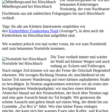
bekannten Klettersteiges
Mittelbergwand bei Hirschbach
Norissteig, der vom Nachbarort
Fischbrunn aus mit zahlreichen Felsgruppen bis nach Hirschbach
verläuft.
Tipp: für alle am Klettern Interessierte empfehlen wir
den
Kletterführer Frankenjura Nord
(Anzeige*), in dem auch die
Kletterfelsen im Hirschbachtal aufgeführt sind.
Wir wandern jedoch erst mal weiter voran, bis wir zum Norisbrettl
und zum bekannten Noristörle kommen.
Die Tour verläuft immer mal wieder
im Wald auf kleinen Wegen und auch
Noristörle bei Hirschbach
entlang an Äckern und Feldwegen.
Nach einiger Zeit können wir aus der Ferne die Ortschaft Hegendorf
erkennen. Wir zweigen Richtung Neutras ab; anschließend ist ein
kurzer Teil unserer Wanderung auf einer kleinen asphaltierten Straße
zu bewältigen. In Neutras angekommen erreichen wir als erstes den
hochgelegenen Wanderparkplatz; wir machen einen kleinen
Abstecher hinauf auf den Neutrasfelsen, der hoch über Neutras ragt
und eine gute Aussicht hinab ins Tal freigibt. Wir geniessen die
schöne Aussicht und gehen hinab auf einem Weg, der direkt bis zur
Gaststätte „Zur Res´n“ führt. Wer eine kleine Pause einlegen
möchte, der kann sich hier warmes Essen oder Kaffee und Kuchen