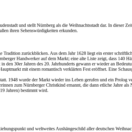
nstadt und stellt Nürnberg als die Weihnachtsstadt dar. In dieser Ze
 allen ihren Sehenswürdigkeiten erkunden.
 Tradition zurückblicken. Aus dem Jahr 1628 liegt ein erster schriftl
rnberger Handwerker auf dem Markt; eine alte Liste zeigt, dass 140 Hän
t in den 30er Jahren des 20. Jahrhunderts gewann er wieder an Bedeutun
auptmarkt mit einem romantisch verklärten Fest eröffnet. Eine Schauspi
att. 1948 wurde der Markt wieder ins Leben gerufen und ein Prolog ver
nen zum Nürnberger Christkind ernannt, die dann etliche Jahre als Nür
 19 Jahren) bestimmt wird.
nziehungspunkt und weltweites Aushängeschild aller deutschen Weihnac