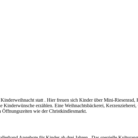
Kinderweihnacht statt . Hier freuen sich Kinder über Mini-Riesenrad
Kinderwünsche erzählen. Eine Weihnachtsbäckerei, Kerzenzieherei, Gl
 Öffnungszeiten wie der Christkindlesmarkt.
s allerhand Angebote für Kinder ab drei Jahren. Das spezielle Kultur