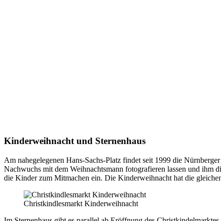
Kinderweihnacht und Sternenhaus
Am nahegelegenen Hans-Sachs-Platz findet seit 1999 die Nürnberger 
Nachwuchs mit dem Weihnachtsmann fotografieren lassen und ihm die 
die Kinder zum Mitmachen ein. Die Kinderweihnacht hat die gleichen
Christkindlesmarkt Kinderweihnacht
Im Sternenhaus gibt es parallel ab Eröffnung des Christkindelmarkte