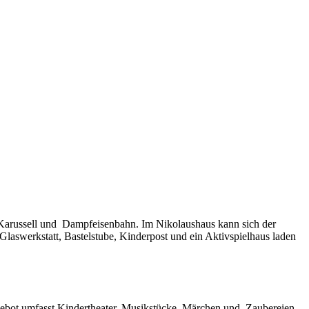
, Karussell und Dampfeisenbahn. Im Nikolaushaus kann sich der
aswerkstatt, Bastelstube, Kinderpost und ein Aktivspielhaus laden
angebot umfasst Kindertheater, Musikstücke, Märchen und Zaubereien.