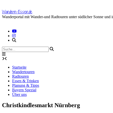
Skip
to
Wandern-Essen.de
content
Wanderportal mit Wander-und Radtouren unter südlicher Sonne und 
Startseite
Wandertouren
Radtouren
Essen & Trinken
Planung & Tipps
Bayern Spezial
Über uns
Christkindlesmarkt Nürnberg