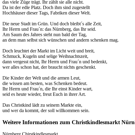
das viele Züge trägt. Ihr zählt sie alle nicht.
Da ist der edle Platz. Doch ihm sind zugestellt
Hochhäuser dieser Tags, Fabriken dieser Welt.
Die neue Stadt im Grün. Und doch bleibt´s alle Zeit,
Ihr Herrn und Frau´n: das Nürnberg, das Ihr seid.
Am Saum des Jahres steht nun bald der Tag,
an dem man selbst sich wünschen und andern schenken mag.
Doch leuchtet der Markt im Licht weit und breit,
Schmuck, Kugeln und selige Weihnachtszeit,
dann vergesst nicht, Ihr Herrn und Frau´n und bedenkt,
wer alles schon hat, der braucht nichts geschenkt.
Die Kinder der Welt und die armen Leut,
die wissen am besten, was Schenken bedeut.
Ihr Herrn und Frau´n, die Ihr einst Kinder wart,
seid es heute wieder, freut Euch in ihrer Art.
Das Christkind lädt zu seinem Markte ein,
und wer da kommt, der soll willkommen sein.
Weitere Informationen zum Christkindlesmarkt Nür
Nürnberg Chirstkindlesmarkt