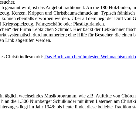
esucher.
ch genannt wird, ist das Angebot traditionell. An die 180 Holzbuden, 
elzeug, Kerzen, Krippen und Christbaumschmuck an. Typisch fränkisch
 können ebenfalls erworben werden. Über all dem liegt der Duft von G
 Kriegsspielzeug, Fahrgeschäfte oder Plastikgirlanden.
schen“ der Firma Lebkuchen Schmidt. Hier bäckt der Lebküchner fris
kt systematisch durchnummeriert; eine Hilfe für Besucher, die einen
en Link abgerufen werden.
es Christkindlesmarkt:
Das Buch zum berühmtesten Weihnachtsmarkt 
ein täglich wechselndes Musikprogramm, wie z.B. Auftritte von Chören
h an die 1.300 Nürnberger Schulkinder mit ihren Laternen am Christki
rzuges liegt im Jahr 1948; bis heute findet diese beliebte Tradition sta