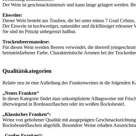
Der Wein ist geschmacksintensiv und kann lange gelagert werden. Bee
Eisweine:
Dieser Wein besteht aus Trauben, die bei unter minus 7 Grad Celsius, 
Der Eiswein ist hochwertiger, natursüßer und dickflüssiger erlesene
Sie sind im Prinzip unbegrenzt haltbar.
Trockenbeerenauslese:
Für diesen Wein werden Beeren verwendet, die überreif (eingeschrump
bernsteinfarbener Farbe. Charakteristische Aromen bei der Trockenbe
Qualitätskategorien
Relativ neu ist eine Aufteilung des Frankenweines in die folgenden 
„Neues Franken“
In dieser Kategorie findet man unkomplizierte Alltagsweine mit Frisc
überwiegend in Bordeauxflaschen oder im weißen Bocksbeutel.
„Klassisches Franken“:
Weine von gehobener Qualität mit ausgeprägten Geschmacksrichtungen
Bocksbeutelflaschen abgefüllt. Besondere Weine erhalten Auszeichn
„Großes Franken“: