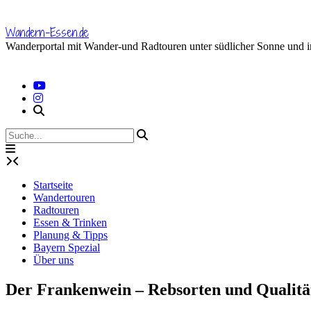
Skip
to
Wandern-Essen.de
content
Wanderportal mit Wander-und Radtouren unter südlicher Sonne und 
Startseite
Wandertouren
Radtouren
Essen & Trinken
Planung & Tipps
Bayern Spezial
Über uns
Der Frankenwein – Rebsorten und Qualitä