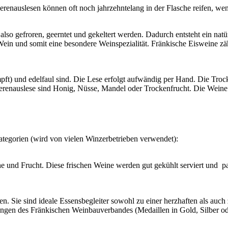
renauslesen können oft noch jahrzehntelang in der Flasche reifen, wen
also gefroren, geerntet und gekeltert werden. Dadurch entsteht ein natü
r Wein und somit eine besondere Weinspezialität. Fränkische Eisweine 
ft) und edelfaul sind. Die Lese erfolgt aufwändig per Hand. Die Troc
erenauslese sind Honig, Nüsse, Mandel oder Trockenfrucht. Die Weine 
Kategorien (wird von vielen Winzerbetrieben verwendet):
he und Frucht. Diese frischen Weine werden gut gekühlt serviert und p
. Sie sind ideale Essensbegleiter sowohl zu einer herzhaften als auc
ungen des Fränkischen Weinbauverbandes (Medaillen in Gold, Silber 