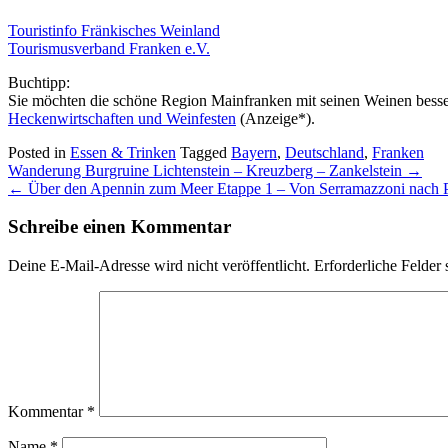
Touristinfo Fränkisches Weinland
Tourismusverband Franken e.V.
Buchtipp:
Sie möchten die schöne Region Mainfranken mit seinen Weinen bess
Heckenwirtschaften und Weinfesten
(Anzeige*).
Posted in
Essen & Trinken
Tagged
Bayern
,
Deutschland
,
Franken
Post
Wanderung Burgruine Lichtenstein – Kreuzberg – Zankelstein
→
navigation
←
Über den Apennin zum Meer Etappe 1 – Von Serramazzoni nach 
Schreibe einen Kommentar
Deine E-Mail-Adresse wird nicht veröffentlicht.
Erforderliche Felder 
Kommentar
*
Name
*