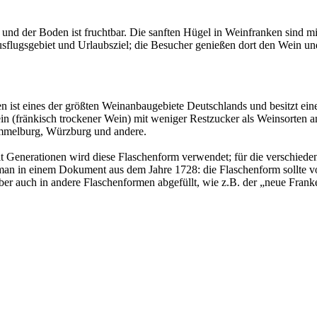
a und der Boden ist fruchtbar. Die sanften Hügel in Weinfranken sind m
usflugsgebiet und Urlaubsziel; die Besucher genießen dort den Wein un
 ist eines der größten Weinanbaugebiete Deutschlands und besitzt eine
wein (fränkisch trockener Wein) mit weniger Restzucker als Weinsorten
ammelburg, Würzburg und andere.
eit Generationen wird diese Flaschenform verwendet; für die verschied
 man in einem Dokument aus dem Jahre 1728: die Flaschenform sollte 
 aber auch in andere Flaschenformen abgefüllt, wie z.B. der „neue Fra