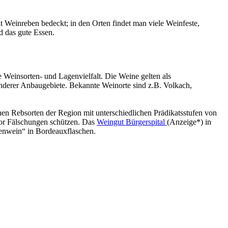
it Weinreben bedeckt; in den Orten findet man viele Weinfeste,
d das gute Essen.
 Weinsorten- und Lagenvielfalt. Die Weine gelten als
 anderer Anbaugebiete. Bekannte Weinorte sind z.B. Volkach,
enen Rebsorten der Region mit unterschiedlichen Prädikatsstufen von
vor Fälschungen schützen. Das
Weingut Bürgerspital
(Anzeige*) in
nkenwein“ in Bordeauxflaschen.