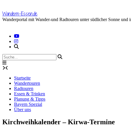
Skip
to
Wandern-Essen.de
content
Wanderportal mit Wander-und Radtouren unter südlicher Sonne und 
Startseite
Wandertouren
Radtouren
Essen & Trinken
Planung & Tipps
Bayern Spezial
Über uns
Kirchweihkalender – Kirwa-Termine