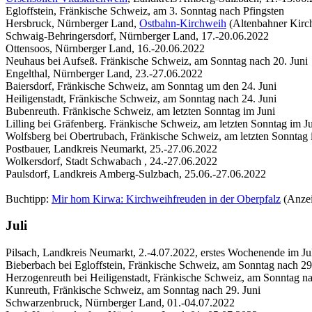
Egloffstein, Fränkische Schweiz, am 3. Sonntag nach Pfingsten
Hersbruck, Nürnberger Land,
Ostbahn-Kirchweih
(Altenbahner Kirc
Schwaig-Behringersdorf, Nürnberger Land, 17.-20.06.2022
Ottensoos, Nürnberger Land, 16.-20.06.2022
Neuhaus bei Aufseß. Fränkische Schweiz, am Sonntag nach 20. Juni
Engelthal, Nürnberger Land, 23.-27.06.2022
Baiersdorf, Fränkische Schweiz, am Sonntag um den 24. Juni
Heiligenstadt, Fränkische Schweiz, am Sonntag nach 24. Juni
Bubenreuth. Fränkische Schweiz, am letzten Sonntag im Juni
Lilling bei Gräfenberg. Fränkische Schweiz, am letzten Sonntag im J
Wolfsberg bei Obertrubach, Fränkische Schweiz, am letzten Sonntag 
Postbauer, Landkreis Neumarkt, 25.-27.06.2022
Wolkersdorf, Stadt Schwabach , 24.-27.06.2022
Paulsdorf, Landkreis Amberg-Sulzbach, 25.06.-27.06.2022
Buchtipp:
Mir hom Kirwa: Kirchweihfreuden in der Oberpfalz
(Anzei
Juli
Pilsach, Landkreis Neumarkt, 2.-4.07.2022, erstes Wochenende im Ju
Bieberbach bei Egloffstein, Fränkische Schweiz, am Sonntag nach 29
Herzogenreuth bei Heiligenstadt, Fränkische Schweiz, am Sonntag na
Kunreuth, Fränkische Schweiz, am Sonntag nach 29. Juni
Schwarzenbruck, Nürnberger Land, 01.-04.07.2022