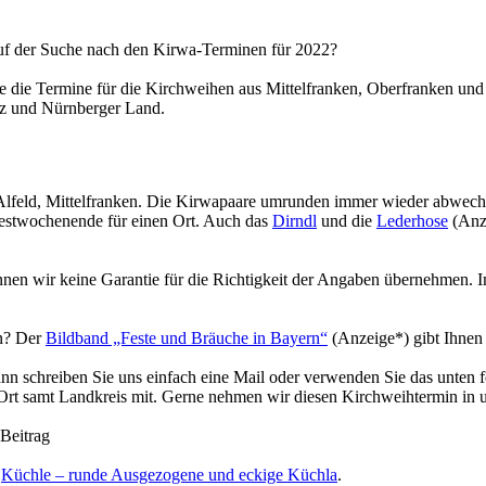
uf der Suche nach den Kirwa-Terminen für 2022?
ie die Termine für die Kirchweihen aus Mittelfranken, Oberfranken und
z und Nürnberger Land.
in Alfeld, Mittelfranken. Die Kirwapaare umrunden immer wieder abwe
 Festwochenende für einen Ort. Auch das
Dirndl
und die
Lederhose
(Anze
 wir keine Garantie für die Richtigkeit der Angaben übernehmen. Im 
en? Der
Bildband „Feste und Bräuche in Bayern“
(Anzeige*) gibt Ihnen
nn schreiben Sie uns einfach eine Mail oder verwenden Sie das unten
t samt Landkreis mit. Gerne nehmen wir diesen Kirchweihtermin in un
 Beitrag
r
Küchle – runde Ausgezogene und eckige Küchla
.