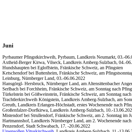
Juni
Pyrbaumer Pfingstkirchweih, Pyrbaum, Landkreis Neumarkt, 03.-06.
Axtheid-Berger Kirwa, Vilseck, Landkreis Amberg-Sulzbach, 04.-06
Hundshaupten bei Egloffstein, Fränkische Schweiz, an Pfingsten
Ketschendorf bei Buttenheim, Fränkische Schweiz, am Pfingstsonnta
Leinburg, Nürnberger Land, 03.-06.06.2022
Hansgörgl- Hersbruck, Nürnberger Land, am Altensittenbacher Anger
Serlbach bei Forchheim, Fränkische Schweiz, am Sonntag nach Pfing
Türkelstein bei Gößweinstein, Fränkische Schweiz, am Sonntag nach
Trachtlerkirchweih Königstein, Landkreis Amberg-Sulzbach, am Sonn
Greuth, Landkreis Erlangen-Höchstadt, erstes Wochenende nach Pfi
Großenfalzer-Dorfkirwa, Landkreis Amberg-Sulzbach, 10.-13.06.20
Mistendorf bei Strullendorf, Fränkische Schweiz, am 2. Sonntag im J
Hartmannshof, Landkreis Nürnberger Land, am 2. Wochenende nach 
Penzendorf, Stadt Schwabach, 17. -20.06.2022
Ursensollen Vituskirchweih
, Landkreis Amberg-Sulzbach, 11.-13.06