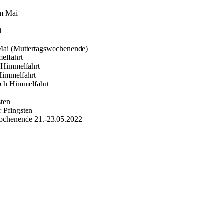
im Mai
i
 Mai (Muttertagswochenende)
elfahrt
 Himmelfahrt
Himmelfahrt
ach Himmelfahrt
sten
 Pfingsten
ochenende 21.-23.05.2022