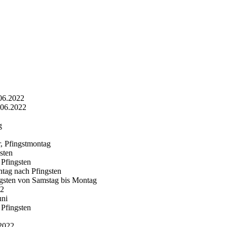
06.2022
.06.2022
g
, Pfingstmontag
sten
 Pfingsten
tag nach Pfingsten
ngsten von Samstag bis Montag
22
uni
Pfingsten
.2022