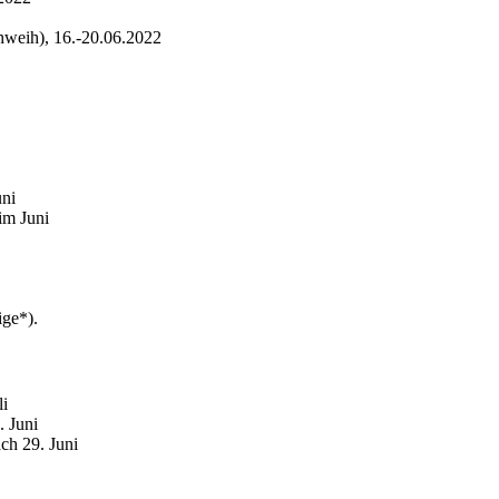
hweih), 16.-20.06.2022
uni
im Juni
ge*).
li
. Juni
ch 29. Juni