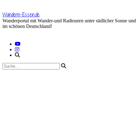
Skip
to
Wandern-Essen.de
content
Wanderportal mit Wander-und Radtouren unter südlicher Sonne und
im schönen Deutschland!