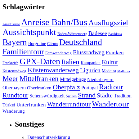
Schlagwörter
Anreise Bahn/Bus
Ausflugsziel
Amalfiküste
Aussichtspunkt
Badesee
Baden-Württemberg
Basilikata
Deutschland
Bayern
Burgruine
Cilento
Familientour
Flussradweg
Franken
Fernwanderweg
GPX-Daten
Italien
Kultur
Kampanien
Frankreich
Küstenwanderweg
Ligurien
Madeira
Küstenradweg
Mallorca
Meer
Mittelfranken
Mittelgebirge
Niederbayern
Radtour
Oberpfalz
Oberbayern
Portugal
Oberfranken
Strand
Rundtour
Städte
Sehenswürdigkeit
Tradition
Sizilien
Wandertour
Wanderrundtour
Unterfranken
Türkei
Wanderung
Sonstiges
Datenschutzerklärung