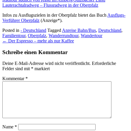
Lauterachtalradweg – Flussradweg in der Oberpfalz
Infos zu Ausflugszielen in der Oberpfalz bietet das Buch
Ausflugs-
Verführer Oberpfalz
(Anzeige*).
Posted in
- Deutschland
Tagged
Anreise Bahn/Bus
,
Deutschland
,
Familientour
,
Oberpfalz
,
Wanderrundtour
,
Wandertour
Post
←
Der Espresso – mehr als nur Kaffee
navigation
Schreibe einen Kommentar
Deine E-Mail-Adresse wird nicht veröffentlicht.
Erforderliche
Felder sind mit
*
markiert
Kommentar
*
Name
*