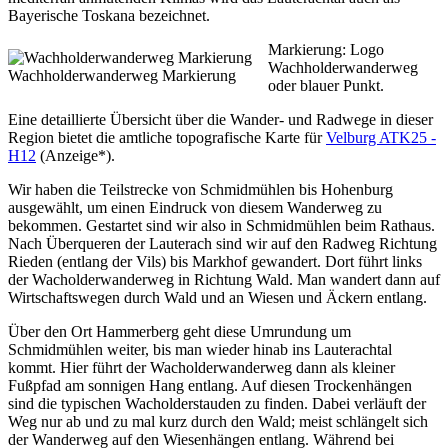
Bayerische Toskana bezeichnet.
Markierung: Logo
Wachholderwanderweg
Wachholderwanderweg Markierung
oder blauer Punkt.
Eine detaillierte Übersicht über die Wander- und Radwege in dieser
Region bietet die amtliche topografische Karte für
Velburg ATK25 -
H12
(Anzeige*).
Wir haben die Teilstrecke von Schmidmühlen bis Hohenburg
ausgewählt, um einen Eindruck von diesem Wanderweg zu
bekommen. Gestartet sind wir also in Schmidmühlen beim Rathaus.
Nach Überqueren der Lauterach sind wir auf den Radweg Richtung
Rieden (entlang der Vils) bis Markhof gewandert. Dort führt links
der Wacholderwanderweg in Richtung Wald. Man wandert dann auf
Wirtschaftswegen durch Wald und an Wiesen und Äckern entlang.
Über den Ort Hammerberg geht diese Umrundung um
Schmidmühlen weiter, bis man wieder hinab ins Lauterachtal
kommt. Hier führt der Wacholderwanderweg dann als kleiner
Fußpfad am sonnigen Hang entlang. Auf diesen Trockenhängen
sind die typischen Wacholderstauden zu finden. Dabei verläuft der
Weg nur ab und zu mal kurz durch den Wald; meist schlängelt sich
der Wanderweg auf den Wiesenhängen entlang. Während bei