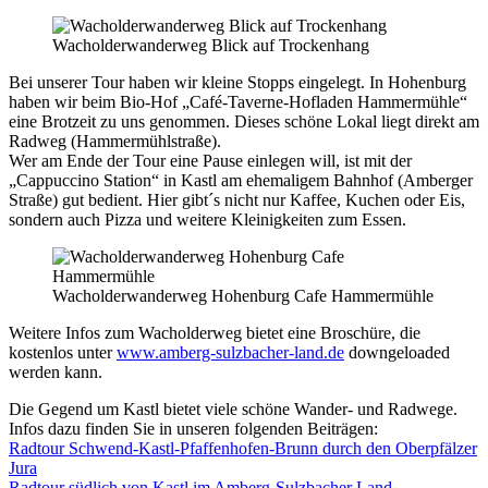
Wacholderwanderweg Blick auf Trockenhang
Bei unserer Tour haben wir kleine Stopps eingelegt. In Hohenburg
haben wir beim Bio-Hof „Café-Taverne-Hofladen Hammermühle“
eine Brotzeit zu uns genommen. Dieses schöne Lokal liegt direkt am
Radweg (Hammermühlstraße).
Wer am Ende der Tour eine Pause einlegen will, ist mit der
„Cappuccino Station“ in Kastl am ehemaligem Bahnhof (Amberger
Straße) gut bedient. Hier gibt´s nicht nur Kaffee, Kuchen oder Eis,
sondern auch Pizza und weitere Kleinigkeiten zum Essen.
Wacholderwanderweg Hohenburg Cafe Hammermühle
Weitere Infos zum Wacholderweg bietet eine Broschüre, die
kostenlos unter
www.amberg-sulzbacher-land.de
downgeloaded
werden kann.
Die Gegend um Kastl bietet viele schöne Wander- und Radwege.
Infos dazu finden Sie in unseren folgenden Beiträgen:
Radtour Schwend-Kastl-Pfaffenhofen-Brunn durch den Oberpfälzer
Jura
Radtour südlich von Kastl im Amberg-Sulzbacher Land