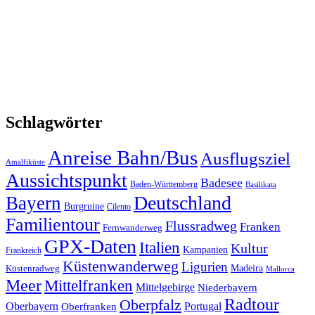
Schlagwörter
Anreise Bahn/Bus
Ausflugsziel
Amalfiküste
Aussichtspunkt
Badesee
Baden-Württemberg
Basilikata
Deutschland
Bayern
Burgruine
Cilento
Familientour
Flussradweg
Franken
Fernwanderweg
GPX-Daten
Italien
Kultur
Kampanien
Frankreich
Küstenwanderweg
Ligurien
Madeira
Küstenradweg
Mallorca
Meer
Mittelfranken
Mittelgebirge
Niederbayern
Radtour
Oberpfalz
Oberbayern
Portugal
Oberfranken